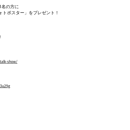
1名の方に
ォトポスター」をプレゼント！
!
dtalk-show/
f3u29g