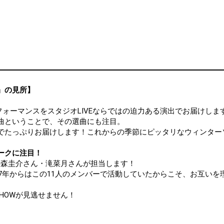
how』の見所】
スパフォーマンスをスタジオLIVEならではの迫力ある演出でお届けしま
曲ということで、その選曲にも注目。
でたっぷりお届けします！これからの季節にピッタリなウィンター
ークに注目！
の森圭介さん・滝菜月さんが担当します！
17年からはこの11人のメンバーで活動していたからこそ、お互い
 SHOWが見逃せません！