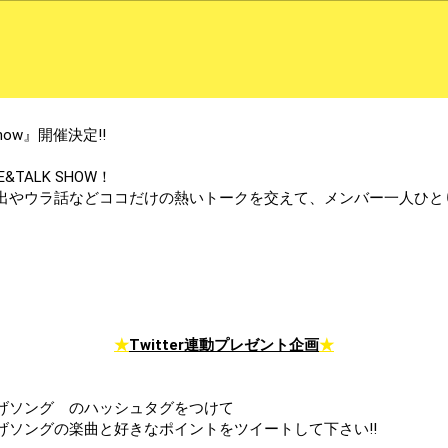
LK Show』開催決定!!
&TALK SHOW！
出やウラ話などココだけの熱いトークを交えて、メンバー一人ひと
★
Twitter連動プレゼント企画
★
上げソング のハッシュタグをつけて
り上げソングの楽曲と好きなポイントをツイートして下さい!!