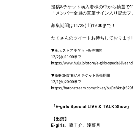
投稿&チケット購入者様の中から抽選で1
「メンバー全員の直筆サイン入り記念フ
募集期間は11/28(土)19:00まで！
たくさんのツイートお待ちしております!
▼Huluストア チケット販売期間
12/2(水)11:00まで
https://www.hulu.jp/store/e-girls-special-livean
▼BARONSTREAM チケット販売期間
12/1(火)20:00まで
https://baronstream.com/ticket/bul0e8ktvjt629
『E-girls Special LIVE & TALK Show』
【出演】
E-girls
、森圭介、滝菜月