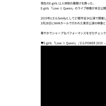
現在のE-girls 11人体制の幕開けを飾った、
E-girls 「Love ☆ Queen」のライブ映像が本
2019年にE.G.familyとして27都市全34公演
3月28日にNHKホールで行われた東京公演の映像
華やかでシャープなパフォーマンスをぜひチェック
▼E-girls 「Love ☆ Queen」 / E.G.POWER 2019