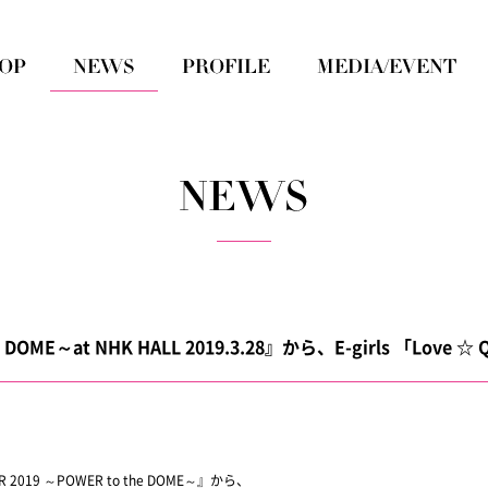
the DOME～at NHK HALL 2019.3.28』から、E-girls 「L
19 ～POWER to the DOME～』から、