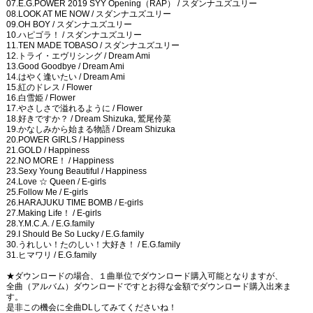
07.E.G.POWER 2019 SYY Opening（RAP） / スダンナユズユリー
08.LOOK AT ME NOW / スダンナユズユリー
09.OH BOY / スダンナユズユリー
10.ハピゴラ！ / スダンナユズユリー
11.TEN MADE TOBASO / スダンナユズユリー
12.トライ・エヴリシング / Dream Ami
13.Good Goodbye / Dream Ami
14.はやく逢いたい / Dream Ami
15.紅のドレス / Flower
16.白雪姫 / Flower
17.やさしさで溢れるように / Flower
18.好きですか？ / Dream Shizuka, 鷲尾伶菜
19.かなしみから始まる物語 / Dream Shizuka
20.POWER GIRLS / Happiness
21.GOLD / Happiness
22.NO MORE！ / Happiness
23.Sexy Young Beautiful / Happiness
24.Love ☆ Queen / E-girls
25.Follow Me / E-girls
26.HARAJUKU TIME BOMB / E-girls
27.Making Life！ / E-girls
28.Y.M.C.A. / E.G.family
29.I Should Be So Lucky / E.G.family
30.うれしい！たのしい！大好き！ / E.G.family
31.ヒマワリ / E.G.family
★ダウンロードの場合、１曲単位でダウンロード購入可能となりますが、
全曲（アルバム）ダウンロードですとお得な金額でダウンロード購入出来ま
す。
是非この機会に全曲DLしてみてくださいね！