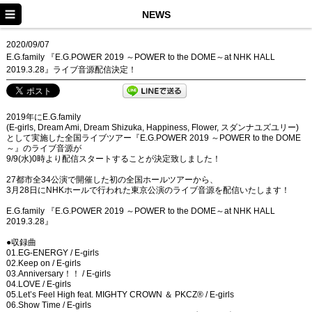
HOME
NEWS
NEWS
2020/09/07
E.G.family 『E.G.POWER 2019 ～POWER to the DOME～at NHK HALL
PROFILE
2019.3.28』ライブ音源配信決定！
MEDIA/EVENT
2019年にE.G.family
DISCOGRAPHY
(E-girls, Dream Ami, Dream Shizuka, Happiness, Flower, スダンナユズユリー)
として実施した全国ライブツアー『E.G.POWER 2019 ～POWER to the DOME
VIDEO
～』のライブ音源が
9/9(水)0時より配信スタートすることが決定致しました！
Dream
27都市全34公演で開催した初の全国ホールツアーから、
3月28日にNHKホールで行われた東京公演のライブ音源を配信いたします！
Happiness
E.G.family 『E.G.POWER 2019 ～POWER to the DOME～at NHK HALL
2019.3.28』
Flower
●収録曲
01.EG-ENERGY / E-girls
Dream Ami
02.Keep on / E-girls
03.Anniversary！！ / E-girls
04.LOVE / E-girls
05.Let’s Feel High feat. MIGHTY CROWN ＆ PKCZ®️ / E-girls
06.Show Time / E-girls